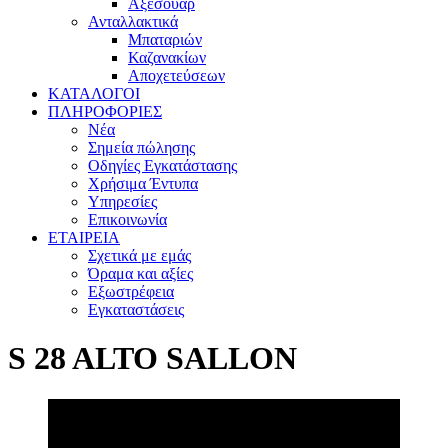
Αξεσουάρ
Ανταλλακτικά
Μπαταριών
Καζανακίων
Αποχετεύσεων
ΚΑΤΑΛΟΓΟΙ
ΠΛΗΡΟΦΟΡΙΕΣ
Νέα
Σημεία πώλησης
Οδηγίες Εγκατάστασης
Χρήσιμα Έντυπα
Υπηρεσίες
Επικοινωνία
ΕΤΑΙΡΕΙΑ
Σχετικά με εμάς
Όραμα και αξίες
Εξωστρέφεια
Εγκαταστάσεις
S 28 ALTO SALLON