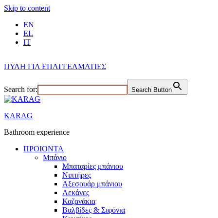
Skip to content
EN
EL
IT
ΠΥΛΗ ΓΙΑ ΕΠΑΓΓΕΛΜΑΤΙΕΣ
Search for:
Search Button
KARAG
Bathroom experience
ΠΡΟΙΟΝΤΑ
Μπάνιο
Μπαταρίες μπάνιου
Νιπτήρες
Αξεσουάρ μπάνιου
Λεκάνες
Καζανάκια
Βαλβίδες & Σιφόνια