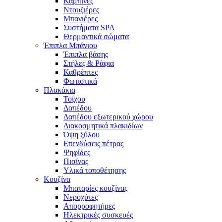
Καμπίνες
Ντουζιέρες
Μπανιέρες
Συστήματα SPA
Θερμαντικά σώματα
Έπιπλα Μπάνιου
Έπιπλα βάσης
Στήλες & Ράφια
Καθρέπτες
Φωτιστικά
Πλακάκια
Τοίχου
Δαπέδου
Δαπέδου εξωτερικού χώρου
Διακοσμητικά πλακιδίων
Όψη ξύλου
Επενδύσεις πέτρας
Ψηφίδες
Πισίνας
Υλικά τοποθέτησης
Κουζίνα
Μπαταρίες κουζίνας
Νεροχύτες
Απορροφητήρες
Ηλεκτρικές συσκευές