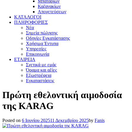
Μπαταριών
Καζανακίων
Αποχετεύσεων
ΚΑΤΑΛΟΓΟΙ
ΠΛΗΡΟΦΟΡΙΕΣ
Νέα
Σημεία πώλησης
Οδηγίες Εγκατάστασης
Χρήσιμα Έντυπα
Υπηρεσίες
Επικοινωνία
ΕΤΑΙΡΕΙΑ
Σχετικά με εμάς
Όραμα και αξίες
Εξωστρέφεια
Εγκαταστάσεις
Πρώτη​‍​‌‍​‍‌ εθελοντική αιμοδοσία
της KARAG
Posted on
6 Ιουνίου 2025
11 Δεκεμβρίου 2025
by
Fanis