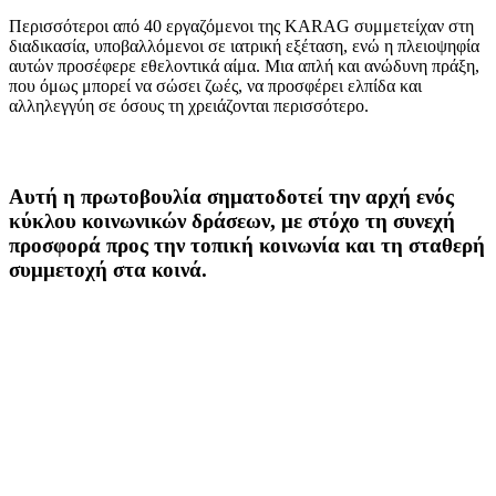
Περισσότεροι από 40 εργαζόμενοι της KARAG συμμετείχαν στη
διαδικασία, υποβαλλόμενοι σε ιατρική εξέταση, ενώ η πλειοψηφία
αυτών προσέφερε εθελοντικά αίμα. Μια απλή και ανώδυνη πράξη,
που όμως μπορεί να σώσει ζωές, να προσφέρει ελπίδα και
αλληλεγγύη σε όσους τη χρειάζονται περισσότερο.
Αυτή η πρωτοβουλία σηματοδοτεί την αρχή ενός
κύκλου κοινωνικών δράσεων, με στόχο τη συνεχή
προσφορά προς την τοπική κοινωνία και τη σταθερή
συμμετοχή στα κοινά.
Η KARAG παραμένει σταθερά προσηλωμένη στη δημιουργία
ενός περιβάλλοντος εργασίας με αξίες, ενώ συνεχίζει να επενδύει
στην κοινωνική προσφορά, τη συνεργασία και τη στήριξη δράσεων
που κάνουν τη διαφορά.