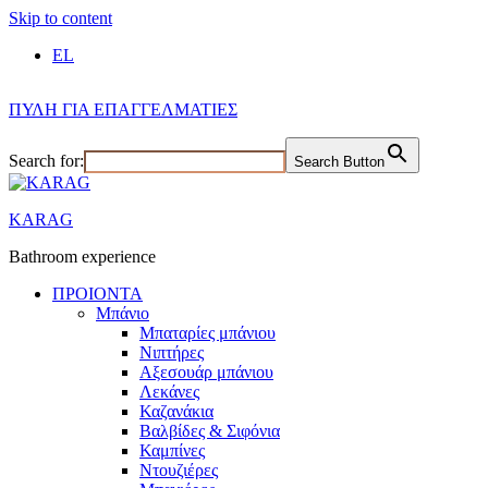
Skip to content
EL
ΠΥΛΗ ΓΙΑ ΕΠΑΓΓΕΛΜΑΤΙΕΣ
Search for:
Search Button
KARAG
Bathroom experience
ΠΡΟΙΟΝΤΑ
Μπάνιο
Μπαταρίες μπάνιου
Νιπτήρες
Αξεσουάρ μπάνιου
Λεκάνες
Καζανάκια
Βαλβίδες & Σιφόνια
Καμπίνες
Ντουζιέρες