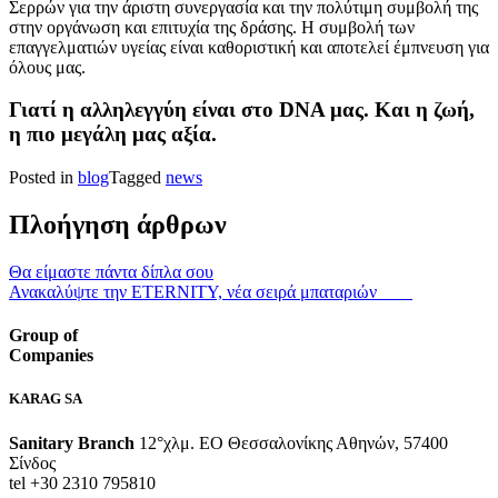
Σερρών για την άριστη συνεργασία και την πολύτιμη συμβολή της
στην οργάνωση και επιτυχία της δράσης. Η συμβολή των
επαγγελματιών υγείας είναι καθοριστική και αποτελεί έμπνευση για
όλους μας.
Γιατί η αλληλεγγύη είναι στο DNA μας. Και η ζωή,
η πιο μεγάλη μας αξία.
Posted in
blog
Tagged
news
Πλοήγηση άρθρων
Θα είμαστε πάντα δίπλα σου
Ανακαλύψτε την ETERNITY, νέα σειρά μπαταριών͏‌ ͏‌ ͏‌ ͏‌ ͏‌ ͏‌ ͏‌ ͏‌ ͏‌
Group of
Companies
KARAG SA
Sanitary Branch
12°χλμ. ΕΟ Θεσσαλονίκης Αθηνών, 57400
Σίνδος
tel +30 2310 795810