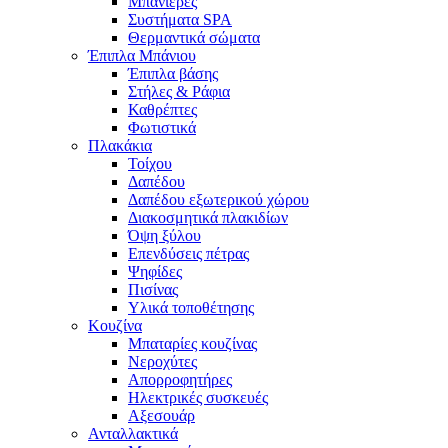
Μπανιέρες
Συστήματα SPA
Θερμαντικά σώματα
Έπιπλα Μπάνιου
Έπιπλα βάσης
Στήλες & Ράφια
Καθρέπτες
Φωτιστικά
Πλακάκια
Τοίχου
Δαπέδου
Δαπέδου εξωτερικού χώρου
Διακοσμητικά πλακιδίων
Όψη ξύλου
Επενδύσεις πέτρας
Ψηφίδες
Πισίνας
Υλικά τοποθέτησης
Κουζίνα
Μπαταρίες κουζίνας
Νεροχύτες
Απορροφητήρες
Ηλεκτρικές συσκευές
Αξεσουάρ
Ανταλλακτικά