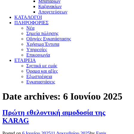
Μπαταριών
Καζανακίων
Αποχετεύσεων
ΚΑΤΑΛΟΓΟΙ
ΠΛΗΡΟΦΟΡΙΕΣ
Νέα
Σημεία πώλησης
Οδηγίες Εγκατάστασης
Χρήσιμα Έντυπα
Υπηρεσίες
Επικοινωνία
ΕΤΑΙΡΕΙΑ
Σχετικά με εμάς
Όραμα και αξίες
Εξωστρέφεια
Εγκαταστάσεις
Date archives:
6 Ιουνίου 2025
Πρώτη​‍​‌‍​‍‌ εθελοντική αιμοδοσία της
KARAG
Posted on
6 Ιουνίου 2025
11 Δεκεμβρίου 2025
by
Fanis