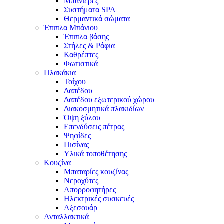
Μπανιέρες
Συστήματα SPA
Θερμαντικά σώματα
Έπιπλα Μπάνιου
Έπιπλα βάσης
Στήλες & Ράφια
Καθρέπτες
Φωτιστικά
Πλακάκια
Τοίχου
Δαπέδου
Δαπέδου εξωτερικού χώρου
Διακοσμητικά πλακιδίων
Όψη ξύλου
Επενδύσεις πέτρας
Ψηφίδες
Πισίνας
Υλικά τοποθέτησης
Κουζίνα
Μπαταρίες κουζίνας
Νεροχύτες
Απορροφητήρες
Ηλεκτρικές συσκευές
Αξεσουάρ
Ανταλλακτικά