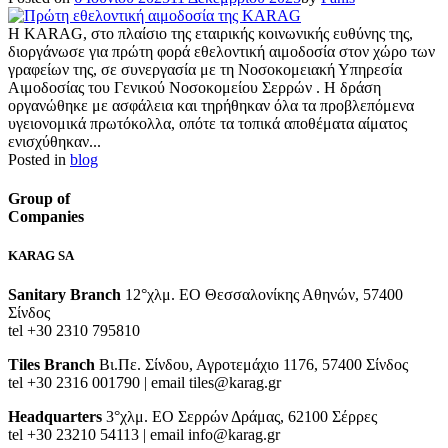
Η KARAG, στο πλαίσιο της εταιρικής κοινωνικής ευθύνης της,
διοργάνωσε για πρώτη φορά εθελοντική αιμοδοσία στον χώρο των
γραφείων της, σε συνεργασία με τη Νοσοκομειακή Υπηρεσία
Αιμοδοσίας του Γενικού Νοσοκομείου Σερρών . Η δράση
οργανώθηκε με ασφάλεια και τηρήθηκαν όλα τα προβλεπόμενα
υγειονομικά πρωτόκολλα, οπότε τα τοπικά αποθέματα αίματος
ενισχύθηκαν...
Posted in
blog
Group of
Companies
KARAG SA
Sanitary Branch
12°χλμ. ΕΟ Θεσσαλονίκης Αθηνών, 57400
Σίνδος
tel +30 2310 795810
Tiles Branch
Βι.Πε. Σίνδου, Αγροτεμάχιο 1176, 57400 Σίνδος
tel +30 2316 001790 | email tiles@karag.gr
Headquarters
3°χλμ. ΕΟ Σερρών Δράμας, 62100 Σέρρες
tel +30 23210 54113 | email info@karag.gr