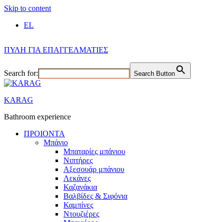
Skip to content
EL
ΠΥΛΗ ΓΙΑ ΕΠΑΓΓΕΛΜΑΤΙΕΣ
Search for:
Search Button
KARAG
Bathroom experience
ΠΡΟΙΟΝΤΑ
Μπάνιο
Μπαταρίες μπάνιου
Νιπτήρες
Αξεσουάρ μπάνιου
Λεκάνες
Καζανάκια
Βαλβίδες & Σιφόνια
Καμπίνες
Ντουζιέρες