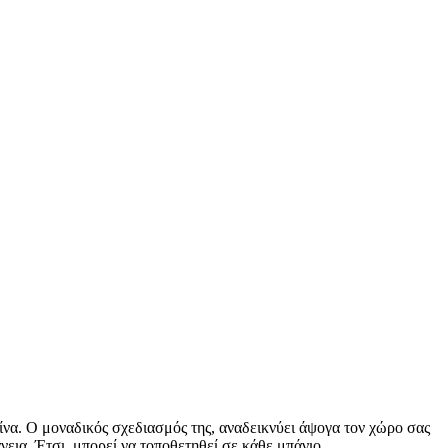
α. Ο μοναδικός σχεδιασμός της, αναδεικνύει άψογα τον χώρο σας
νεια. Έτσι, μπορεί να τοποθετηθεί σε κάθε μπάνιο.