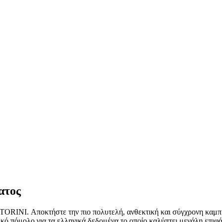
ατος
INI. Αποκτήστε την πιο πολυτελή, ανθεκτική και σύγχρονη καμπίν
ικό πόμολο για τα ελληνικά δεδομένα το οποίο καλύπτει μεγάλη επιφά