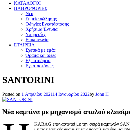
ΚΑΤΑΛΟΓΟΙ
ΠΛΗΡΟΦΟΡΙΕΣ
Νέα
Σημεία πώλησης
Οδηγίες Εγκατάστασης
Χρήσιμα Έντυπα
Υπηρεσίες
Επικοινωνία
ΕΤΑΙΡΕΙΑ
Σχετικά με εμάς
Όραμα και αξίες
Εξωστρέφεια
Εγκαταστάσεις
SANTORINI
Posted on
1 Απριλίου 2021
14 Ιανουαρίου 2022
by
John H
Νέα καμπίνα
με μηχανισμό απαλού κλεισίμ
KARAG επαναστατεί με την σειρά καμπινών SANTOR
με τις κλασικές γραμμές των προφίλ και ένα μοναδ