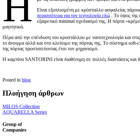
Η
Είναι εξοπλισμένη με κρύσταλλο ασφαλείας πάχους
περισσότερα για την τεχνολογία εδώ
. Το ύψος της
εξαιρετικό minimal σχεδιασμό της. Η πόρτα «κρέμ
μαγνητικά.
Πέρα από την επένδυση του κρυστάλλου με νανοτεχνολογία και στι
το άνοιγμα αλλά και στο κλείσιμο της πόρτας της. Το σύστημα soft-c
της πόρτας προστατεύοντας έτσι τον μηχανισμό.
Η καμπίνα SANTORINI είναι διαθέσιμη σε πολλές διαστάσεις και δ
Posted in
blog
Πλοήγηση άρθρων
MILOS Collection
AQUARELLA Series
Group of
Companies