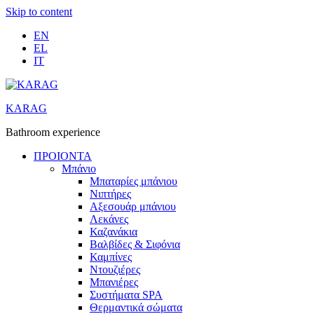
Skip to content
EN
EL
IT
KARAG
Bathroom experience
ΠΡΟΙΟΝΤΑ
Μπάνιο
Μπαταρίες μπάνιου
Νιπτήρες
Αξεσουάρ μπάνιου
Λεκάνες
Καζανάκια
Βαλβίδες & Σιφόνια
Καμπίνες
Ντουζιέρες
Μπανιέρες
Συστήματα SPA
Θερμαντικά σώματα