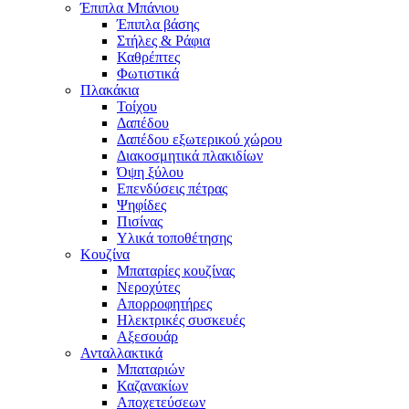
Έπιπλα Μπάνιου
Έπιπλα βάσης
Στήλες & Ράφια
Καθρέπτες
Φωτιστικά
Πλακάκια
Τοίχου
Δαπέδου
Δαπέδου εξωτερικού χώρου
Διακοσμητικά πλακιδίων
Όψη ξύλου
Επενδύσεις πέτρας
Ψηφίδες
Πισίνας
Υλικά τοποθέτησης
Κουζίνα
Μπαταρίες κουζίνας
Νεροχύτες
Απορροφητήρες
Ηλεκτρικές συσκευές
Αξεσουάρ
Ανταλλακτικά
Μπαταριών
Καζανακίων
Αποχετεύσεων