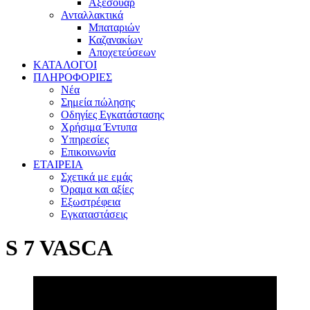
Αξεσουάρ
Ανταλλακτικά
Μπαταριών
Καζανακίων
Αποχετεύσεων
ΚΑΤΑΛΟΓΟΙ
ΠΛΗΡΟΦΟΡΙΕΣ
Νέα
Σημεία πώλησης
Οδηγίες Εγκατάστασης
Χρήσιμα Έντυπα
Υπηρεσίες
Επικοινωνία
ΕΤΑΙΡΕΙΑ
Σχετικά με εμάς
Όραμα και αξίες
Εξωστρέφεια
Εγκαταστάσεις
S 7 VASCA