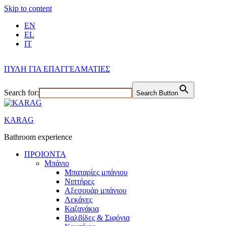
Skip to content
EN
EL
IT
ΠΥΛΗ ΓΙΑ ΕΠΑΓΓΕΛΜΑΤΙΕΣ
Search for:
Search Button
KARAG
Bathroom experience
ΠΡΟΙΟΝΤΑ
Μπάνιο
Μπαταρίες μπάνιου
Νιπτήρες
Αξεσουάρ μπάνιου
Λεκάνες
Καζανάκια
Βαλβίδες & Σιφόνια