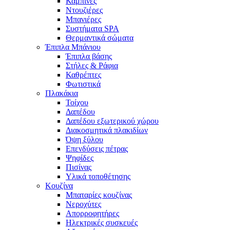
Καμπίνες
Ντουζιέρες
Μπανιέρες
Συστήματα SPA
Θερμαντικά σώματα
Έπιπλα Μπάνιου
Έπιπλα βάσης
Στήλες & Ράφια
Καθρέπτες
Φωτιστικά
Πλακάκια
Τοίχου
Δαπέδου
Δαπέδου εξωτερικού χώρου
Διακοσμητικά πλακιδίων
Όψη ξύλου
Επενδύσεις πέτρας
Ψηφίδες
Πισίνας
Υλικά τοποθέτησης
Κουζίνα
Μπαταρίες κουζίνας
Νεροχύτες
Απορροφητήρες
Ηλεκτρικές συσκευές