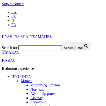
Skip to content
EN
EL
IT
FR
ΠΥΛΗ ΓΙΑ ΕΠΑΓΓΕΛΜΑΤΙΕΣ
Search for:
Search Button
KARAG
Bathroom experience
ΠΡΟΙΟΝΤΑ
Μπάνιο
Μπαταρίες μπάνιου
Νιπτήρες
Αξεσουάρ μπάνιου
Λεκάνες
Καζανάκια