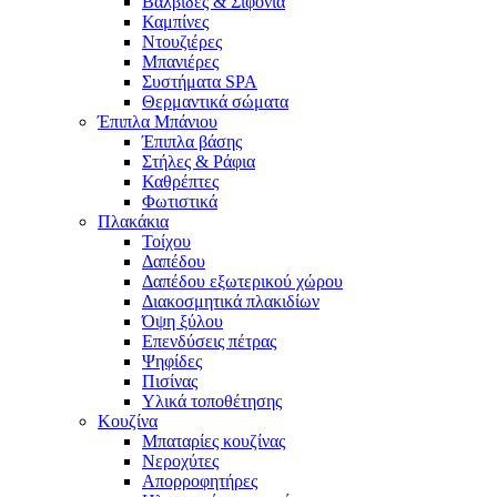
Βαλβίδες & Σιφόνια
Καμπίνες
Ντουζιέρες
Μπανιέρες
Συστήματα SPA
Θερμαντικά σώματα
Έπιπλα Μπάνιου
Έπιπλα βάσης
Στήλες & Ράφια
Καθρέπτες
Φωτιστικά
Πλακάκια
Τοίχου
Δαπέδου
Δαπέδου εξωτερικού χώρου
Διακοσμητικά πλακιδίων
Όψη ξύλου
Επενδύσεις πέτρας
Ψηφίδες
Πισίνας
Υλικά τοποθέτησης
Κουζίνα
Μπαταρίες κουζίνας
Νεροχύτες
Απορροφητήρες