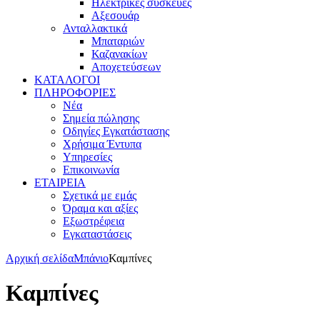
Ηλεκτρικές συσκευές
Αξεσουάρ
Ανταλλακτικά
Μπαταριών
Καζανακίων
Αποχετεύσεων
ΚΑΤΑΛΟΓΟΙ
ΠΛΗΡΟΦΟΡΙΕΣ
Νέα
Σημεία πώλησης
Οδηγίες Εγκατάστασης
Χρήσιμα Έντυπα
Υπηρεσίες
Επικοινωνία
ΕΤΑΙΡΕΙΑ
Σχετικά με εμάς
Όραμα και αξίες
Εξωστρέφεια
Εγκαταστάσεις
Αρχική σελίδα
Μπάνιο
Καμπίνες
Καμπίνες