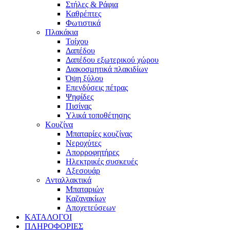
Στήλες & Ράφια
Καθρέπτες
Φωτιστικά
Πλακάκια
Τοίχου
Δαπέδου
Δαπέδου εξωτερικού χώρου
Διακοσμητικά πλακιδίων
Όψη ξύλου
Επενδύσεις πέτρας
Ψηφίδες
Πισίνας
Υλικά τοποθέτησης
Κουζίνα
Μπαταρίες κουζίνας
Νεροχύτες
Απορροφητήρες
Ηλεκτρικές συσκευές
Αξεσουάρ
Ανταλλακτικά
Μπαταριών
Καζανακίων
Αποχετεύσεων
ΚΑΤΑΛΟΓΟΙ
ΠΛΗΡΟΦΟΡΙΕΣ