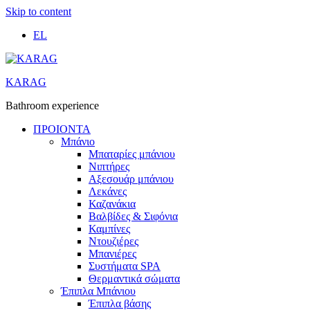
Skip to content
EL
KARAG
Bathroom experience
ΠΡΟΙΟΝΤΑ
Μπάνιο
Μπαταρίες μπάνιου
Νιπτήρες
Αξεσουάρ μπάνιου
Λεκάνες
Καζανάκια
Βαλβίδες & Σιφόνια
Καμπίνες
Ντουζιέρες
Μπανιέρες
Συστήματα SPA
Θερμαντικά σώματα
Έπιπλα Μπάνιου
Έπιπλα βάσης