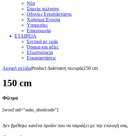
Νέα
Σημεία πώλησης
Οδηγίες Εγκατάστασης
Χρήσιμα Έντυπα
Υπηρεσίες
Επικοινωνία
ΕΤΑΙΡΕΙΑ
Σχετικά με εμάς
Όραμα και αξίες
Εξωστρέφεια
Εγκαταστάσεις
Αρχική σελίδα
Product Διάσταση πλευράς
150 cm
150 cm
Φίλτρα
[woof sid="auto_shortcode"]
Γρήγορη αναζήτηση:
Δεν βρέθηκε κανένα προϊόν που να ταιριάζει με την επιλογή σας.