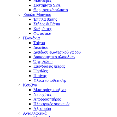
Μπανιέρες
Συστήματα SPA
Θερμαντικά σώματα
Έπιπλα Μπάνιου
Έπιπλα βάσης
Στήλες & Ράφια
Καθρέπτες
Φωτιστικά
Πλακάκια
Τοίχου
Δαπέδου
Δαπέδου εξωτερικού χώρου
Διακοσμητικά πλακιδίων
Όψη ξύλου
Επενδύσεις πέτρας
Ψηφίδες
Πισίνας
Υλικά τοποθέτησης
Κουζίνα
Μπαταρίες κουζίνας
Νεροχύτες
Απορροφητήρες
Ηλεκτρικές συσκευές
Αξεσουάρ
Ανταλλακτικά