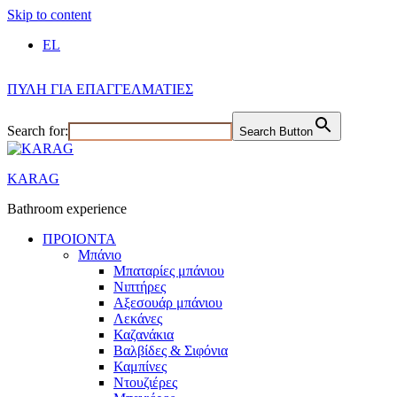
Skip to content
EL
ΠΥΛΗ ΓΙΑ ΕΠΑΓΓΕΛΜΑΤΙΕΣ
Search for:
Search Button
KARAG
Bathroom experience
ΠΡΟΙΟΝΤΑ
Μπάνιο
Μπαταρίες μπάνιου
Νιπτήρες
Αξεσουάρ μπάνιου
Λεκάνες
Καζανάκια
Βαλβίδες & Σιφόνια
Καμπίνες
Ντουζιέρες