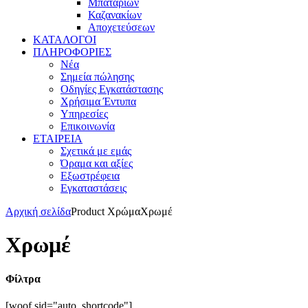
Μπαταριών
Καζανακίων
Αποχετεύσεων
ΚΑΤΑΛΟΓΟΙ
ΠΛΗΡΟΦΟΡΙΕΣ
Νέα
Σημεία πώλησης
Οδηγίες Εγκατάστασης
Χρήσιμα Έντυπα
Υπηρεσίες
Επικοινωνία
ΕΤΑΙΡΕΙΑ
Σχετικά με εμάς
Όραμα και αξίες
Εξωστρέφεια
Εγκαταστάσεις
Αρχική σελίδα
Product Χρώμα
Χρωμέ
Χρωμέ
Φίλτρα
[woof sid="auto_shortcode"]