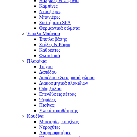
Βαλβίδες & Σιφόνια
Καμπίνες
Ντουζιέρες
Μπανιέρες
Συστήματα SPA
Θερμαντικά σώματα
Έπιπλα Μπάνιου
Έπιπλα βάσης
Στήλες & Ράφια
Καθρέπτες
Φωτιστικά
Πλακάκια
Τοίχου
Δαπέδου
Δαπέδου εξωτερικού χώρου
Διακοσμητικά πλακιδίων
Όψη ξύλου
Επενδύσεις πέτρας
Ψηφίδες
Πισίνας
Υλικά τοποθέτησης
Κουζίνα
Μπαταρίες κουζίνας
Νεροχύτες
Απορροφητήρες