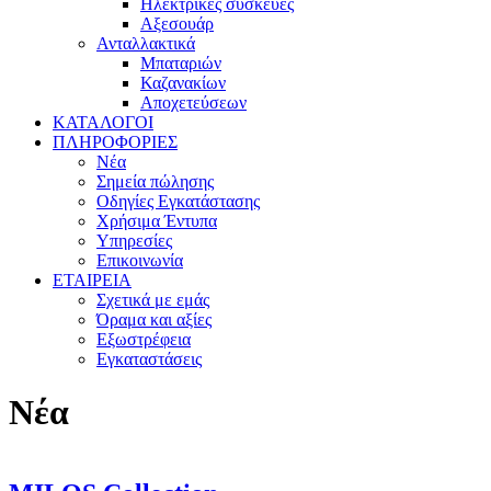
Ηλεκτρικές συσκευές
Αξεσουάρ
Ανταλλακτικά
Μπαταριών
Καζανακίων
Αποχετεύσεων
ΚΑΤΑΛΟΓΟΙ
ΠΛΗΡΟΦΟΡΙΕΣ
Νέα
Σημεία πώλησης
Οδηγίες Εγκατάστασης
Χρήσιμα Έντυπα
Υπηρεσίες
Επικοινωνία
ΕΤΑΙΡΕΙΑ
Σχετικά με εμάς
Όραμα και αξίες
Εξωστρέφεια
Εγκαταστάσεις
Νέα