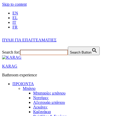
Skip to content
EN
EL
IT
FR
ΠΥΛΗ ΓΙΑ ΕΠΑΓΓΕΛΜΑΤΙΕΣ
Search for:
Search Button
KARAG
Bathroom experience
ΠΡΟΙΟΝΤΑ
Μπάνιο
Μπαταρίες μπάνιου
Νιπτήρες
Αξεσουάρ μπάνιου
Λεκάνες
Καζανάκια